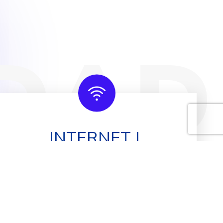
D
A
D
INTERNET L
$35.00