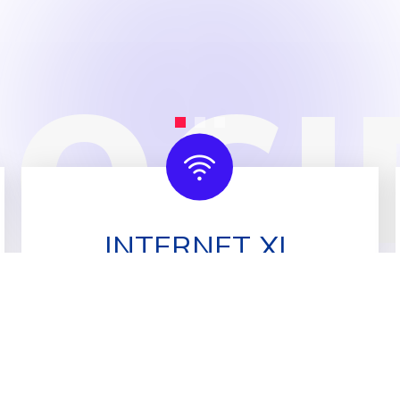
L
O
C
I
INTERNET XL
$55.00