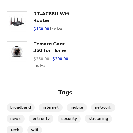
RT-AC88U Wifi
Router
$
160.00
Inc Iva
Camera Gear
360 for Home
$
250.00
$
200.00
Inc Iva
Tags
broadband
internet
mobile
network
news
online tv
security
streaming
tech
wifi